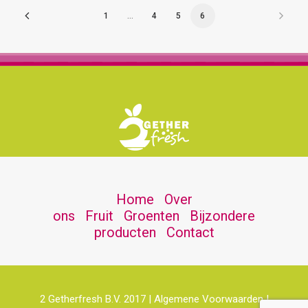
1
…
4
5
6
Home
Over
ons
Fruit
Groenten
Bijzondere
producten
Contact
2 Getherfresh B.V. 2017 | Algemene Voorwaarden |