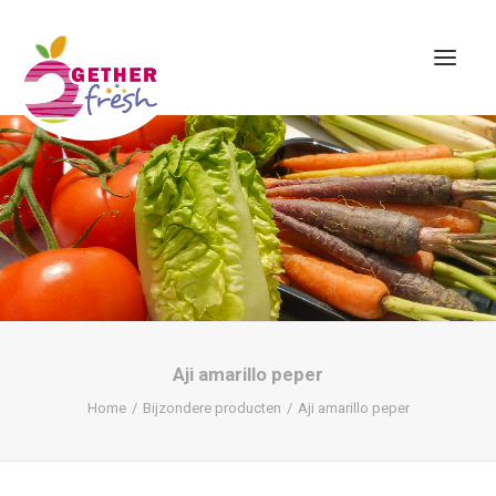
Home
Over ons
Assortiment
Contact
Aji amarillo peper
Home
Bijzondere producten
Aji amarillo peper