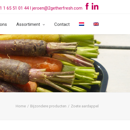
1 1 65 51 01 44 I jeroen@2getherfresh.com
 ons
Assortiment
Contact
Home
Bijzondere producten
Zoete aardappel